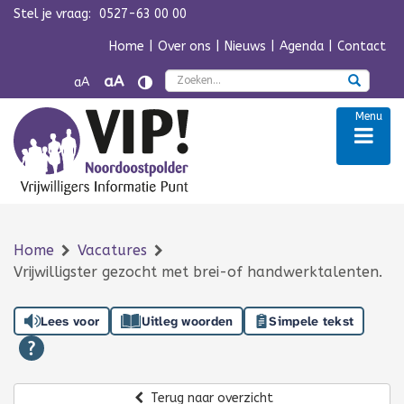
Stel je vraag:
0527-63 00 00
Navigatie overslaan
Home
|
Over ons
|
Nieuws
|
Agenda
|
Contact
Zoek
aA
aA
Menu
Home
Vacatures
Vrijwilligster gezocht met brei-of handwerktalenten.
Lees voor
Uitleg woorden
Simpele tekst
Terug naar overzicht