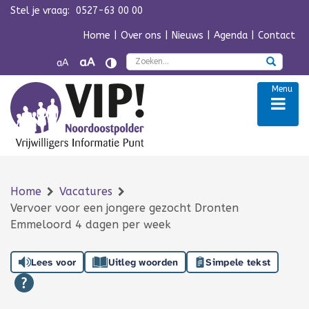
Stel je vraag:
0527-63 00 00
Navigatie overslaan
Home
|
Over ons
|
Nieuws
|
Agenda
|
Contact
Zoek
aA
aA
Menu
Home
Vacatures
Vervoer voor een jongere gezocht Dronten
Emmeloord 4 dagen per week
Lees voor
Uitleg woorden
Simpele tekst