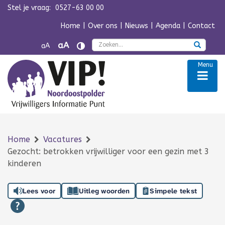
Stel je vraag:
0527-63 00 00
Navigatie overslaan
Home
|
Over ons
|
Nieuws
|
Agenda
|
Contact
Zoek
aA
aA
Menu
Home
Vacatures
Gezocht: betrokken vrijwilliger voor een gezin met 3
kinderen
Lees voor
Uitleg woorden
Simpele tekst