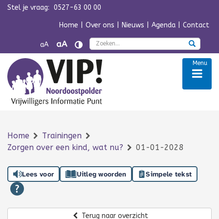
Stel je vraag:
0527-63 00 00
Navigatie overslaan
Home
|
Over ons
|
Nieuws
|
Agenda
|
Contact
Zoek
aA
aA
Menu
Home
Trainingen
Zorgen over een kind, wat nu?
01-01-2028
Lees voor
Uitleg woorden
Simpele tekst
Terug naar overzicht