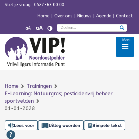
Stel je vraag:
0527-63 00 00
Navigatie overslaan
Home
|
Over ons
|
Nieuws
|
Agenda
|
Contact
Zoek
aA
aA
Menu
Home
Trainingen
E-Learning: Natuurgras; pesticidenvrij beheer
sportvelden
01-01-2028
Lees voor
Uitleg woorden
Simpele tekst